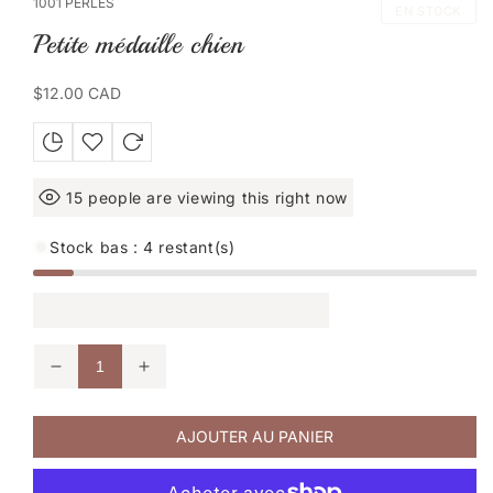
1001 PERLES
1
EN STOCK
dans
Petite médaille chien
une
fenêtre
modale
Prix
$12.00 CAD
habituel
15
people are viewing this right now
Stock bas : 4 restant(s)
Sold
23
product In last
18 hours
Réduire
Augmenter
la
la
quantité
quantité
de
de
AJOUTER AU PANIER
Petite
Petite
médaille
médaille
chien
chien