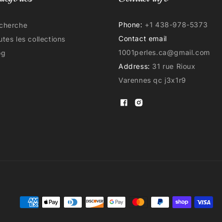
Phone:
+1 438-978-5373
cherche
Contact email
utes les collections
1001perles.ca@gmail.com
og
Address:
31 rue Rioux
Varennes qc j3x1r9
Facebook
Instagram
Moyens
de