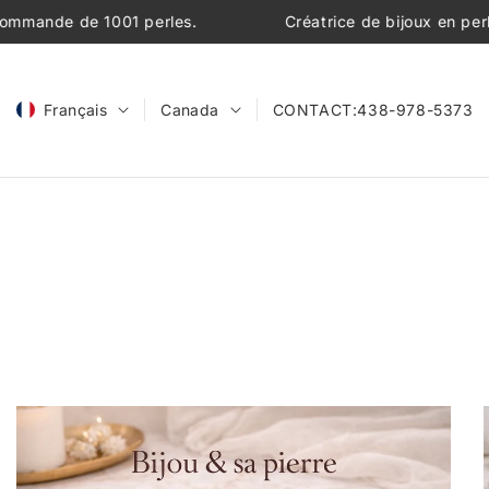
et
Créatrice de bijoux en perles de pierres naturelles.
passer
au
contenu
CONTACT:
438-978-5373
Français
Canada