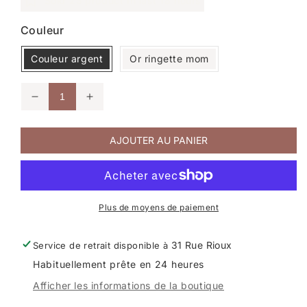
Sold
25
product In last
18 hours
Couleur
Couleur argent
Or ringette mom
Réduire
Augmenter
la
la
quantité
quantité
de
de
AJOUTER AU PANIER
Bracelet
Bracelet
patte
patte
de
de
chien
chien
Plus de moyens de paiement
31 Rue Rioux
Service de retrait disponible à
Habituellement prête en 24 heures
Afficher les informations de la boutique