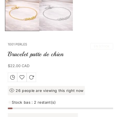
média
1
dans
une
fenêtre
modale
1001 PERLES
EN STOCK
Bracelet patte de chien
Prix
$22.00 CAD
habituel
26
people are viewing this right now
Stock bas : 2 restant(s)