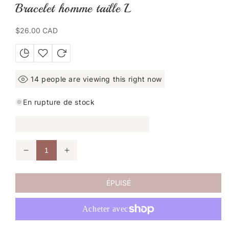
Bracelet homme taille L
une
fenêtre
modale
Prix
$26.00 CAD
habituel
14
people are viewing this right now
En rupture de stock
Sold
20
product In last
9 hours
Réduire
Augmenter
la
la
quantité
quantité
de
de
ÉPUISÉ
Bracelet
Bracelet
homme
homme
taille
taille
L
L