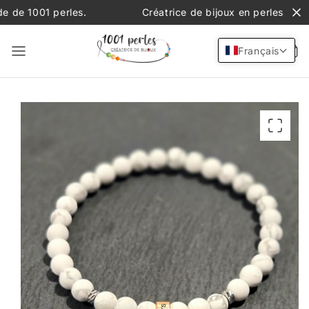
et
001 perles.
Créatrice de bijoux en perles de pierres 
passer
au
contenu
Français
Passer aux
informations
produits