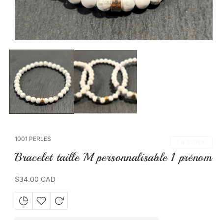
Ouvrir
le
média
1
dans
une
fenêtre
modale
1001 PERLES
EN STOCK
Bracelet taille M personnalisable 1 prénom
Prix
$34.00 CAD
habituel