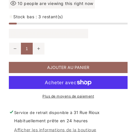
10
people are viewing this right now
Stock bas : 3 restant(s)
Sold
29
product In last
10 hours
Réduire
Augmenter
la
la
quantité
quantité
de
de
AJOUTER AU PANIER
Bracelet
Bracelet
taille
taille
M
M
personnalisable
personnalisable
1
1
prénom
prénom
Plus de moyens de paiement
31 Rue Rioux
Service de retrait disponible à
Habituellement prête en 24 heures
Afficher les informations de la boutique