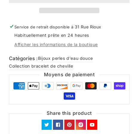
perles
perles
d&#39;eau
d&#39;eau
douce
douce
31 Rue Rioux
Service de retrait disponible à
Habituellement prête en 24 heures
Afficher les informations de la boutique
Catégories :
Bijoux perles d'eau douce
Collection bracelet de cheville
Moyens de paiement
Share this product
Twitter
Facebook
Pinterest
Instagram
YouTube