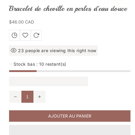
Bracelet de cheville en perles d'eau douce
Prix
$46.00 CAD
habituel
23
people are viewing this right now
Stock bas : 10 restant(s)
Sold
20
product In last
9 hours
Réduire
Augmenter
la
la
quantité
quantité
de
de
AJOUTER AU PANIER
Bracelet
Bracelet
de
de
cheville
cheville
en
en