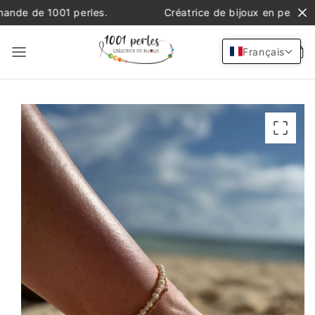
et
 1001 perles.
Créatrice de bijoux en perles de pierre
passer
au
contenu
Français
Passer aux
informations
produits